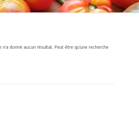
PÂTES
POMMES
PORC ET FROMAGE DE CHÈVRE
VIANDE BOVINE ET HUILES
 n’a donné aucun résultat. Peut-être qu’une recherche
VOLAILLES, OEUFS ET PETITS
FRUITS