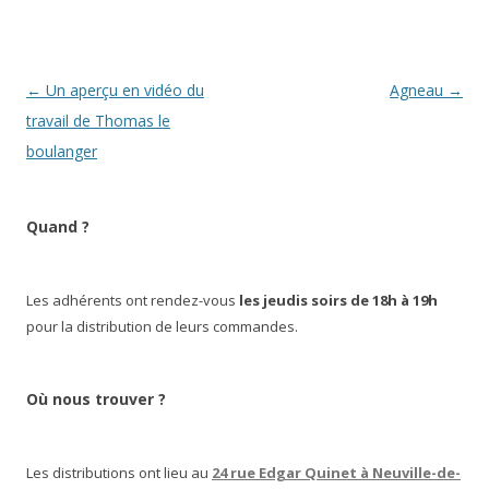
Navigation
←
Un aperçu en vidéo du
Agneau
→
des
travail de Thomas le
articles
boulanger
Quand ?
Les adhérents ont rendez-vous
les jeudis soirs de 18h à 19h
pour la distribution de leurs commandes.
Où nous trouver ?
Les distributions ont lieu au
24 rue Edgar Quinet à Neuville-de-