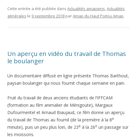
Cette entrée a été publiée dans
Actualités amapiens
,
Actualités
générales
le
9 septembre 2018
par
Amap du Haut Poitou Amap
.
Un aperçu en vidéo du travail de Thomas
le boulanger
Un documentaire diffusé en ligne présente Thomas Barthout,
paysan boulanger qui nous fournit chaque semaine en pain.
Fruit du travail de deux anciens étudiants de l’IFFCAM
(formation au film animalier de Ménigoute), Margaux
Dufourmentel et Arnaud Biaujaud, ce film donne un aperçu
è
du travail de Thomas au fournil (de la première à la 8
è
è
minute), puis un peu plus loin, de 23
à la 26
un passage sur
les moissons.