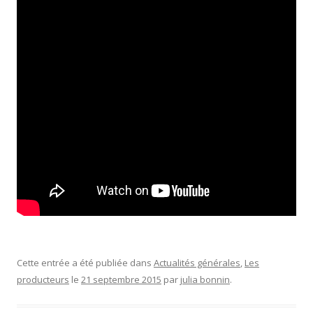
Cette entrée a été publiée dans
Actualités générales
,
Les
producteurs
le
21 septembre 2015
par
julia bonnin
.