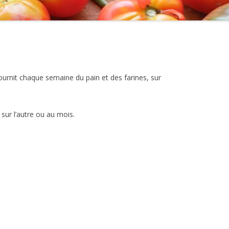
PÂTES
POMMES
PORC ET FROMAGE DE CHÈVRE
VIANDE BOVINE ET HUILES
rnit chaque semaine du pain et des farines, sur
VOLAILLES, OEUFS ET PETITS
FRUITS
ur l’autre ou au mois.