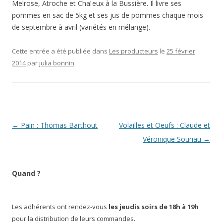
Melrose, Atroche et Chaïeux à la Bussière. Il livre ses
pommes en sac de 5kg et ses jus de pommes chaque mois
de septembre à avril (variétés en mélange).
Cette entrée a été publiée dans
Les producteurs
le
25 février
2014
par
julia bonnin
.
Navigation
←
Pain : Thomas Barthout
Volailles et Oeufs : Claude et
des
Véronique Souriau
→
articles
Quand ?
Les adhérents ont rendez-vous
les jeudis soirs de 18h à 19h
pour la distribution de leurs commandes.