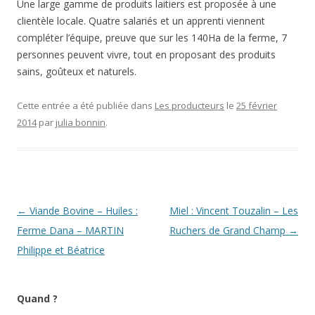
Une large gamme de produits laitiers est proposée à une
clientèle locale. Quatre salariés et un apprenti viennent
compléter l’équipe, preuve que sur les 140Ha de la ferme, 7
personnes peuvent vivre, tout en proposant des produits
sains, goûteux et naturels.
Cette entrée a été publiée dans
Les producteurs
le
25 février
2014
par
julia bonnin
.
Navigation
←
Viande Bovine – Huiles :
Miel : Vincent Touzalin – Les
des
Ferme Dana – MARTIN
Ruchers de Grand Champ
→
articles
Philippe et Béatrice
Quand ?