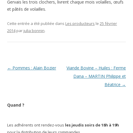
Gervais les trois clochers, livrent chaque mois volailles, œufs
et pâtés de volailles.
Cette entrée a été publiée dans
Les producteurs
le
25 février
2014
par
julia bonnin
.
Navigation
←
Pommes : Alain Bozier
Viande Bovine – Huiles : Ferme
des
Dana – MARTIN Philippe et
articles
Béatrice
→
Quand ?
Les adhérents ont rendez-vous
les jeudis soirs de 18h à 19h
pour la distribution de leurs commandes.